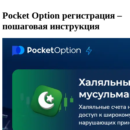
Open
Close
mobile
mobile
Pocket Option регистрация –
menu
menu
пошаговая инструкция