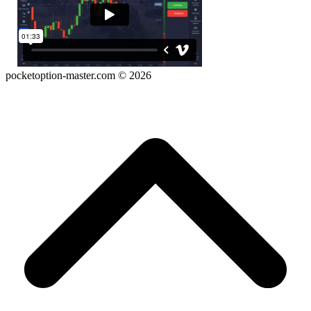
pocketoption-master.com © 2026
B
T
T