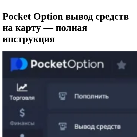
Open
Close
mobile
mobile
Pocket Option вывод средств
menu
menu
на карту — полная
инструкция